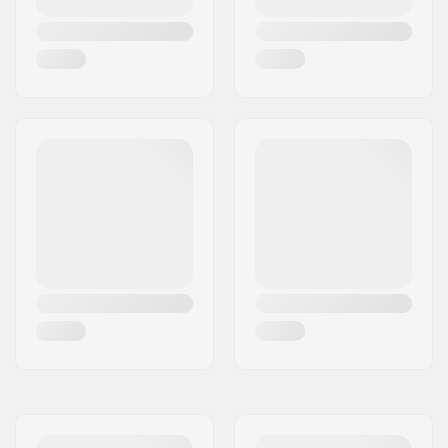
Tipo de Truck:
Kingpin Invertido,
Suspensão padrão,
Drop through
Largura do gancho:
180mm (7")
Largura do eixo:
10"
Grau do Hanger:
50°
Amortecimento:
90A
Diâmetro da roda:
69mm
Dureza da roda:
78A
Material da Roda:
PU fundido
Precisão do
ABEC-7
Rolamento:
Concavidade:
Raso
Nível de Experiencia:
Iniciante
,
Intermédio
,
Avançado
Estilo de ride:
Freeride,
Cruise
,
Carving