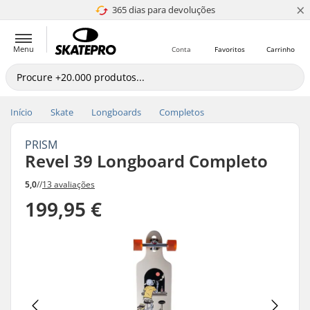
×
365 dias para devoluções
4.8 de 5
Menu
Conta
Favoritos
Carrinho
Início
Skate
Longboards
Completos
PRISM
Revel 39 Longboard Completo
5,0
//
13 avaliações
199,95 €