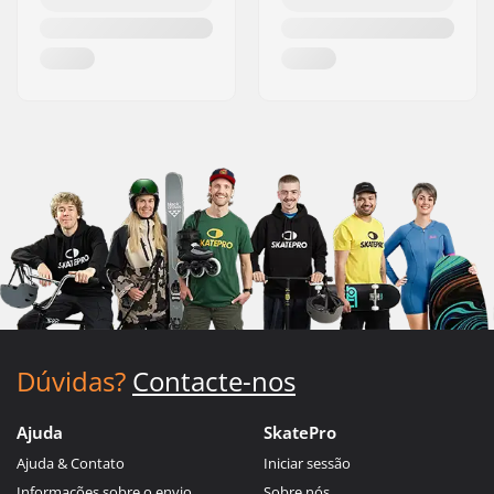
Dúvidas?
Contacte-nos
Ajuda
SkatePro
Ajuda & Contato
Iniciar sessão
Informações sobre o envio
Sobre nós