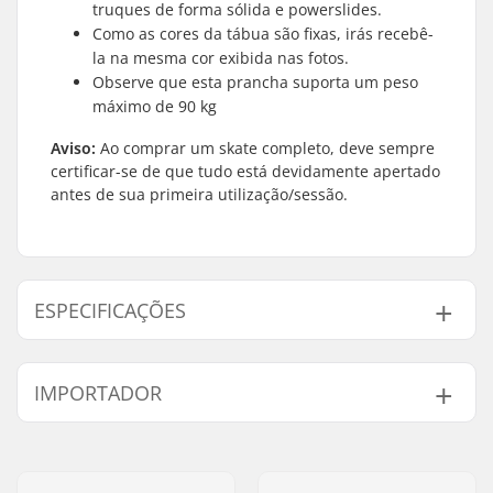
truques de forma sólida e powerslides.
Como as cores da tábua são fixas, irás recebê-
la na mesma cor exibida nas fotos.
Observe que esta prancha suporta um peso
máximo de 90 kg
Aviso:
Ao comprar um skate completo, deve sempre
certificar-se de que tudo está devidamente apertado
antes de sua primeira utilização/sessão.
ESPECIFICAÇÕES
Largura do Deck:
7.75" (19.7cm)
IMPORTADOR
Comprimento da
31" (78.7cm)
tábua:
Nome:
Centrano ApS
Material do Deck:
Bordo, 7-camadas
Endereço:
Omega 6
Materiais Adicionais:
Cola rígida americana