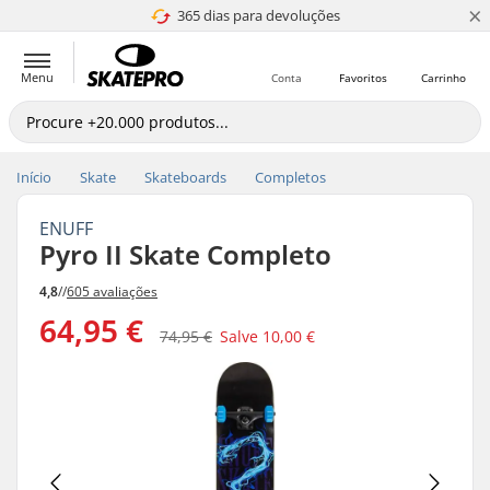
×
365 dias para devoluções
4.8 de 5
Menu
Conta
Favoritos
Carrinho
Início
Skate
Skateboards
Completos
ENUFF
Pyro II Skate Completo
4,8
//
605 avaliações
64,95 €
74,95 €
Salve
10,00 €