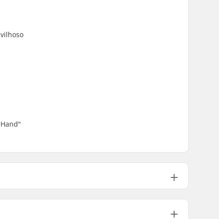
vilhoso
g Hand"
PU fundido
ABEC-3