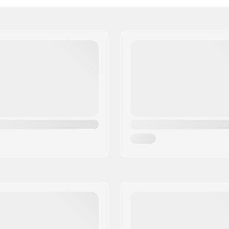
3cm)
Concavidade:
-camadas
Tipo de Truck:
Largura do gancho:
upla
Amortecimento:
Grip tape:
Peso máximo do usuário: