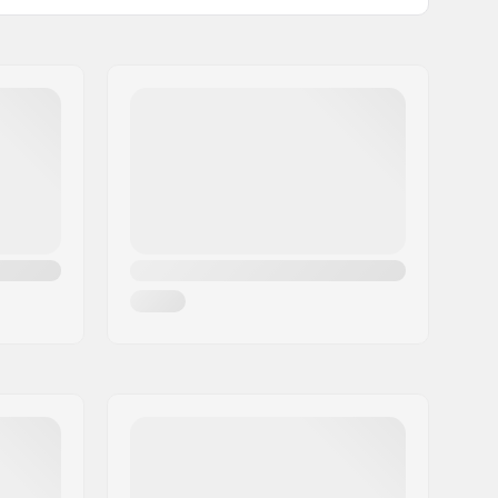
Medio
Kingpin Padrão, Suspensão padrão
130mm (5.1")
90A
Pre-gripped
100 kg