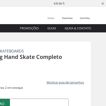
×
4.8 de 5
Conta
Favoritos
Carrinho
PROMOÇÕES
GUIAS
AJUDA & CONTATO
SKATEBOARDS
g Hand Skate Completo
s
Mostrar guia de tamanhos
as 2 em estoque
 AO