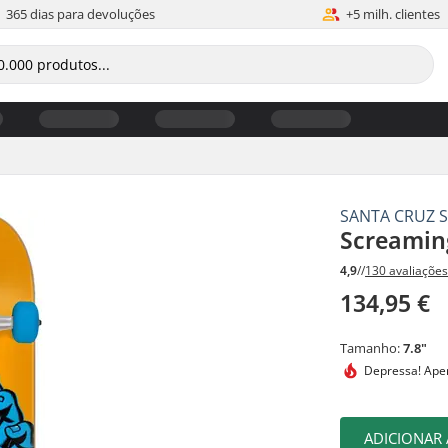
365 dias para devoluções
+5 milh. clientes
SANTA CRUZ 
Screamin
4,9
//
130 avaliaçõe
134,95 €
Tamanho:
7.8"
Depressa!
Apen
ADICIONAR