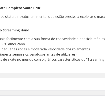
kate
Completo Santa Cruz
 os
skaters
novatos em mente, que estão prestes a explorar o mara
to Screaming Hand
mais facilmente com a sua forma de concavidade e
popsicle
médios
 100% americano
às pequenas rodas e moderada velocidade dos rolamentos
 (aperta sempre os parafusos antes de utilziares)
as de
skate
no mundo com o gráficos característicos do "Screamin
cm)
Material da Roda:
cm)
Precisão do Rolamento: