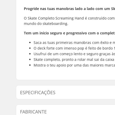
Progride nas tuas manobras lado a lado com um
S
O
Skate
Completo Screaming Hand é construído com
mundo do
skateboarding
.
Tem um início seguro e progressivo com o comple
Saca as tuas primeiras manobras com êxito e 
O
deck
forte com imenso
pop
é feito de bordo
Usufrui de um começo lento e seguro graças 
Skate
completo, pronto a rolar mal sai da caixa
Mostra o teu apoio por uma das maiores marc
ESPECIFICAÇÕES
Largura do Deck:
7.8" (19.8
FABRICANTE
Comprimento da tábua:
31" (78.7