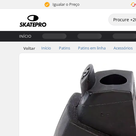
Igualar o Preço
INÍCIO
Início
Patins
Patins em linha
Acessórios
Voltar