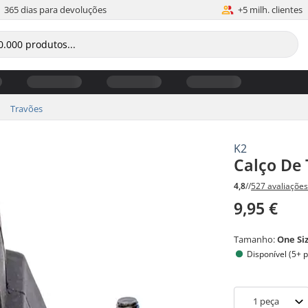
365 dias para devoluções
+5 milh. clientes
Travões
K2
Calço De 
4,8
//
527 avaliaçõe
9,95 €
Tamanho:
One Si
Disponível (5+ 
1
peça