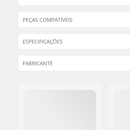
PEÇAS COMPATÍVEIS
Encontre produtos compativeis com K2 Calço De Trav
ESPECIFICAÇÕES
Eixo:
Não inclu
FABRICANTE
Nome:
EOC Europe GmbH
Endereço:
Seeshaupter Str. 62
Código Postal :
82377
Cidade:
Penzberg, Deutschlan
País:
Alemanha