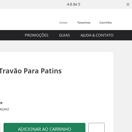
×
4.8 de 5
Conta
Favoritos
Carrinho
PROMOÇÕES
GUIAS
AJUDA & CONTATO
Travão Para Patins
s
ze
peças)
ADICIONAR AO CARRINHO