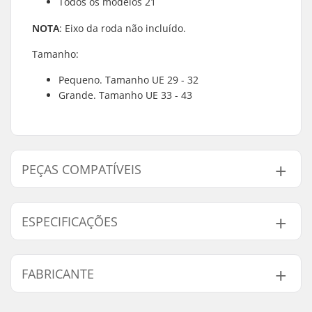
Todos os modelos 21
NOTA
: Eixo da roda não incluído.
Tamanho:
Pequeno. Tamanho UE 29 - 32
Grande. Tamanho UE 33 - 43
PEÇAS COMPATÍVEIS
Encontre produtos compativeis com Tempish Rebel
and F21 Braço De Travão Patins:
ESPECIFICAÇÕES
Brake mounting bolt:
Incluído
FABRICANTE
Compatível com
Nome:
TEMPISH s.r.o.