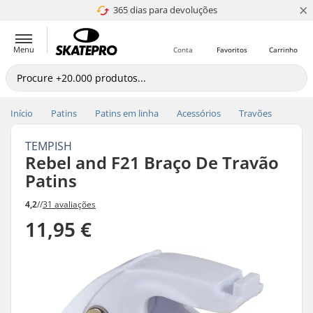
×
365 dias para devoluções
4.8 de 5
Menu
Conta
Favoritos
Carrinho
Início
Patins
Patins em linha
Acessórios
Travões
TEMPISH
Rebel and F21 Braço De Travão
Patins
4,2
//
31 avaliações
11,95 €