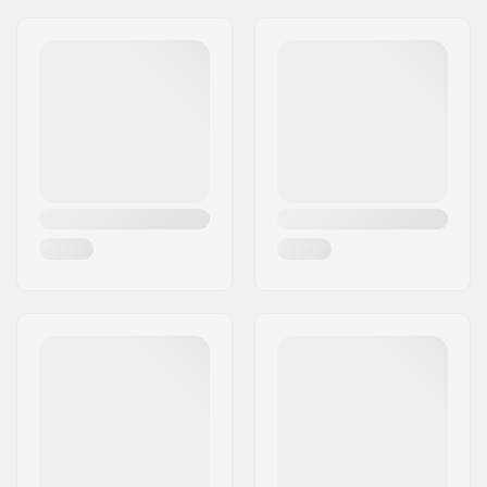
Endereço:
Bratrí Wolfu 495/16
Código Postal :
779 00
Cidade:
Olomouc
País:
Chéquia