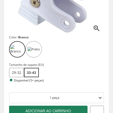
Color:
Branco
Tamanho de sapato (EU)
29-32
33-43
Disponível (5+ peças)
1
peça
ADICIONAR AO CARRINHO