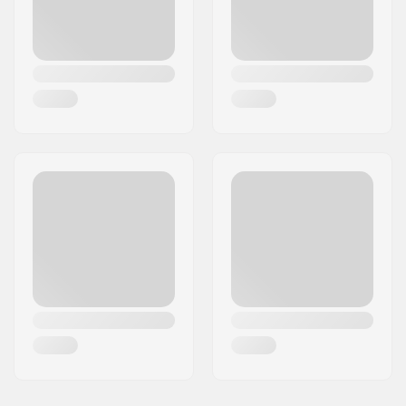
País:
Alemanha