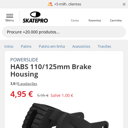
×
+5 milh. clientes
Igualar o Preço
Menu
Conta
Favoritos
Carrinho
Início
Patins
Patins em linha
Acessórios
Travões
POWERSLIDE
HABS 110/125mm Brake
Housing
3,8
//
6 avaliações
4,95 €
5,95 €
Salve
1,00 €