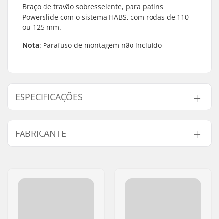
Braço de travão sobresselente, para patins
Powerslide com o sistema HABS, com rodas de 110
ou 125 mm.
Nota
: Parafuso de montagem não incluído
ESPECIFICAÇÕES
Eixo:
Não incluído
FABRICANTE
Brake mounting bolt:
Não incluído
Nome:
Powerslide
Sportartikelvertriebs GmbH
Endereço:
Esbachgraben 1
Código Postal :
95463
Cidade:
Bindlach