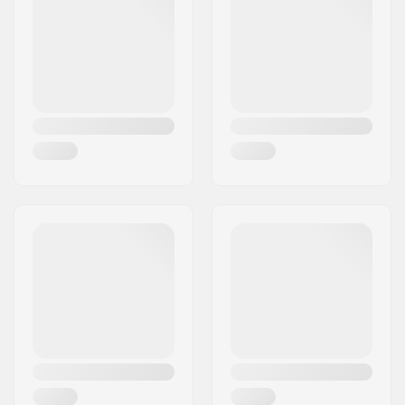
Código Postal :
95463
Cidade:
Bindlach
País:
Alemanha