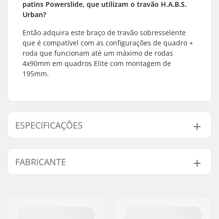
patins Powerslide, que utilizam o travão H.A.B.S.
Urban?
Então adquira este braço de travão sobresselente
que é compatível com as configurações de quadro +
roda que funcionam até um máximo de rodas
4x90mm em quadros Elite com montagem de
195mm.
ESPECIFICAÇÕES
Brake mounting bolt:
Incluído
FABRICANTE
Nome:
Powerslide
Sportartikelvertriebs GmbH
Endereço:
Esbachgraben 1