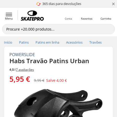
×
365 dias para devoluções
4.8 de 5
Menu
Conta
Favoritos
Carrinho
Início
Patins
Patins em linha
Acessórios
Travões
POWERSLIDE
Habs Travão Patins Urban
4,0
//
7 avaliações
5,95 €
9,95 €
Salve
4,00 €