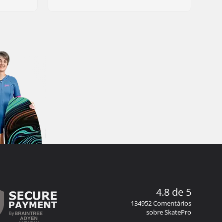
4.8 de 5
134952 Comentários
sobre SkatePro