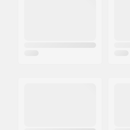
8-10 - Black
Kids
Cidade:
Hinnerup
8-10 - Sky Blue
Kids
País:
Dinamarca
8-10 - Pine Needle
Kids
8-10 - Heather Grey
Kids
8-10 - Arrowwood
Kids
8-10 - Cactus Flower
Kids
8-10 - Bluebird
Kids
8-10 - Wasabi
Kids
10-12 - Black
Kids
10-12 - Cactus Flower
Kids
10-12 - Pine Needle
Kids
10-12 - Bluebird
Kids
10-12 - White
Kids
10-12 - Sky Blue
Kids