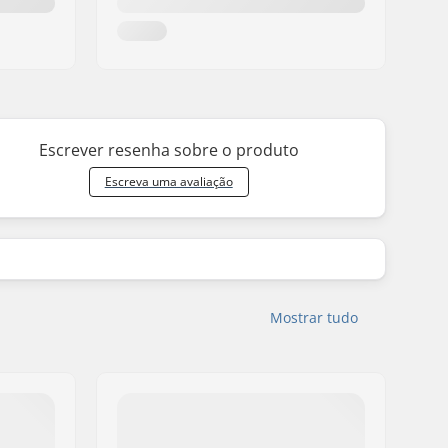
Men
,
Women
Men
,
Women
Men
,
Women
Men
,
Women
Escrever resenha sobre o produto
Men
,
Women
Escreva uma avaliação
Men
,
Women
Men
,
Women
Men
,
Women
Men
,
Women
Mostrar tudo