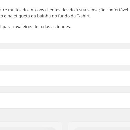
tre muitos dos nossos clientes devido à sua sensação confortável 
o e na etiqueta da bainha no fundo da T-shirt.
 para cavaleiros de todas as idades.
12-14 - Arrowwood
12-14 - Bluebird
12-14 - White
t
Design:
12-14 - Cactus Flower
k
Material:
12-14 - Wasabi
eve
S - Black
S - Pine Needle