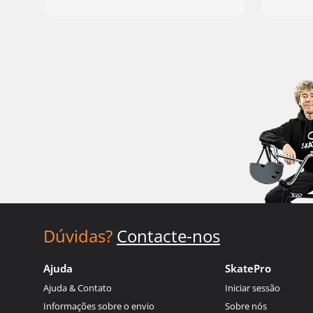
Dúvidas?
Contacte-nos
Ajuda
SkatePro
Ajuda & Contato
Iniciar sessão
Informações sobre o envio
Sobre nós