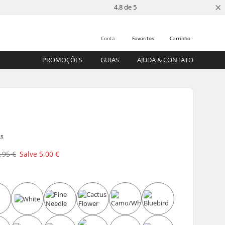
×
4.8 de 5
Conta
Favoritos
Carrinho
PROMOÇÕES
GUIAS
AJUDA & CONTATO
es
,95 €
Salve
5,00 €