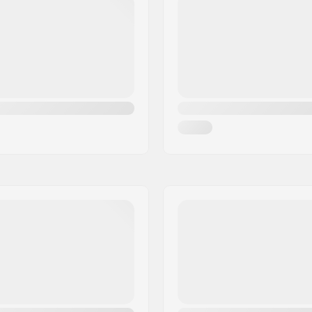
S - Cactus Flower
S - Cuban Sand
S - Chive
S - Heather Grey
S - Sky Blue
S - Wasabi
S - Blueberry
S - Arrowwood
S - Bluebird
S - White
S - White
M - Black
M - Camo/White
M - Bluebird
M - Arrowwood