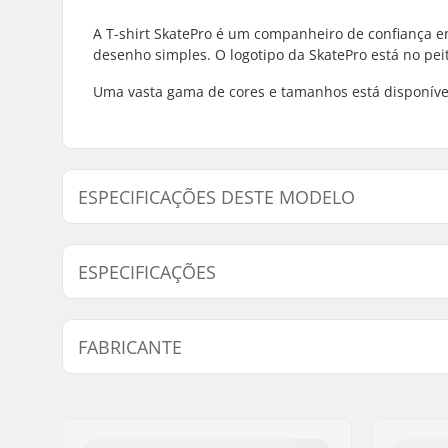
A T-shirt SkatePro é um companheiro de confiança en
desenho simples. O logotipo da SkatePro está no peit
Uma vasta gama de cores e tamanhos está disponível
ESPECIFICAÇÕES DESTE MODELO
Modelo
Sexo
ESPECIFICAÇÕES
6-8 - Arrowwood
Kids
6-8 - Bluebird
Kids
Fit:
Regular Fi
FABRICANTE
6-8 - Black
Kids
Pescoço:
Crew Nec
Mangas:
Short Sle
6-8 - Wasabi
Kids
Nome:
Centrano ApS
6-8 - White
Kids
Endereço:
Omega 6
8-10 - White
Kids
Código Postal :
8382