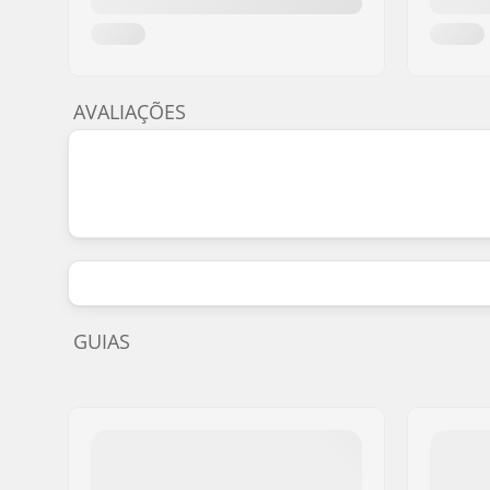
10-12 - Arrowwood
Kids
10-12 - Wasabi
Kids
12-14 - Sky Blue
Kids
AVALIAÇÕES
12-14 - Black
Kids
12-14 - White
Kids
12-14 - Cuban Sand
Kids
12-14 - Pine Needle
Kids
12-14 - Chive
Kids
12-14 - Heather Grey
Kids
GUIAS