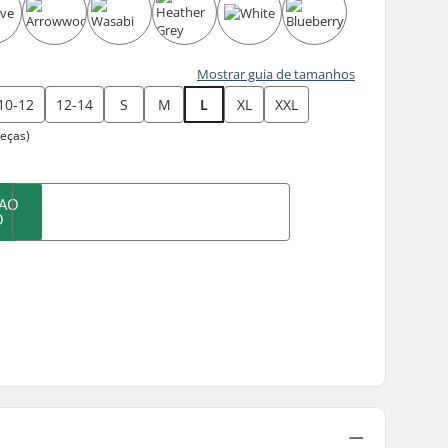
Mostrar guia de tamanhos
10-12
12-14
S
M
L
XL
XXL
peças)
 AO
O