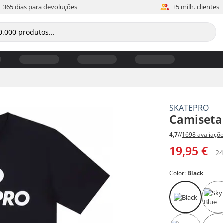
365 dias para devoluções
+5 milh. clientes
SKATEPRO
Camiseta
4,7
//
1698 avaliaçõ
19,95 €
24
Color:
Black