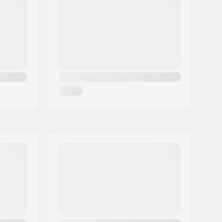
Men
,
Women
Men
,
Women
Men
,
Women
Men
,
Women
Men
,
Women
Men
,
Women
Men
,
Women
Men
,
Women
Men
,
Women
Men
,
Women
Men
,
Women
Men
,
Women
Men
,
Women
Men
,
Women
Men
,
Women