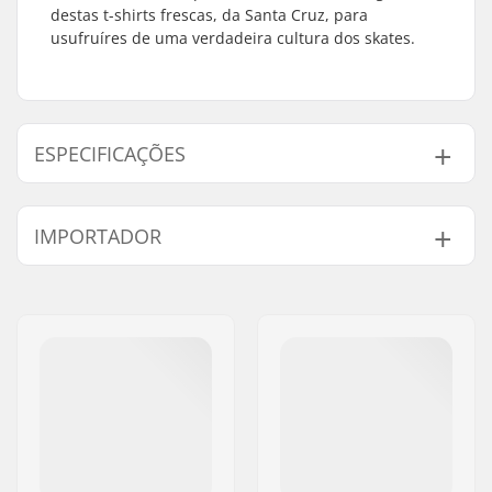
destas t-shirts frescas, da Santa Cruz, para
usufruíres de uma verdadeira cultura dos skates.
ESPECIFICAÇÕES
Fit:
Regular Fit
IMPORTADOR
Pescoço:
Crew Neck
Mangas:
Short Sleeve
Nome:
Centrano ApS
Design:
Breast Graphic
,
Back
Endereço:
Omega 6
Graphic
Código Postal :
8382
Material:
100% Cotton
Cidade:
Hinnerup
Sexo:
Men
País:
Dinamarca