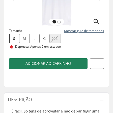
Tamanho
Mostrar guia de tamanhos
S
M
L
XL
XXL
Depressa!
Apenas 2 em estoque
ADICIONAR AO CARRINHO
DESCRIÇÃO
É fácil. Só tens de aproveitar e não deixar fugir uma