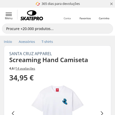
×
365 dias para devoluções
4.8 de 5
Menu
Conta
Favoritos
Carrinho
Início
Acessórios
T-shirts
SANTA CRUZ APPAREL
Screaming Hand Camiseta
4,6
//
14 avaliações
34,95 €