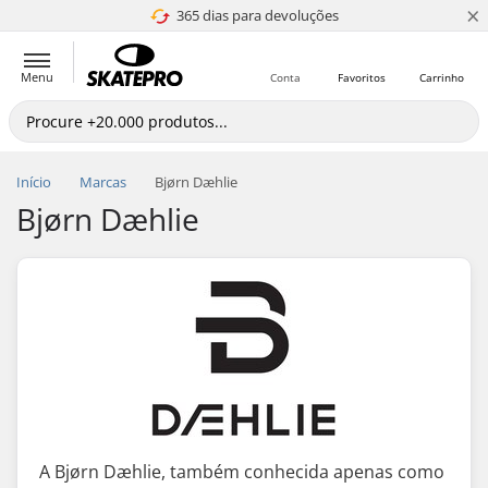
×
365 dias para devoluções
4.8 de 5
Menu
Conta
Favoritos
Carrinho
Início
Marcas
Bjørn Dæhlie
Bjørn Dæhlie
A Bjørn Dæhlie, também conhecida apenas como