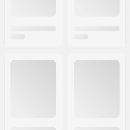
A roupa da Bjorn Dahlie visa inspirar o teu
instinto interior, bem como fazer sentires-te bem
e teres uma boa aparência.