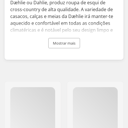
Dæhlie ou Dahlie, produz roupa de esqui de
cross-country de alta qualidade. A variedade de
casacos, calças e meias da Dæhlie irá manter-te
aquecido e confortável em todas as condições
climatéricas e é notável pelo seu design limpo e
contemporâneo. O objetivo da marca é ajudar-te
a procurar a perfeição e maximizar o
Mostrar mais
desempenho.
A marca foi fundada pela lenda do esqui de cross-
country Bjørn Dæhlie em 1996, que tem um
recorde de 8 medalhas de ouro olímpicas e é 9
vezes o vencedor do Campeonato Mundial de
Esqui. Com esta experiência incomparável, as
roupas da Dæhlie são algumas das melhores que
existem. A Dæhlie é usada por muitos atletas de
sucesso e é o fornecedor oficial da equipa de
esqui de cross-country da Noruega.