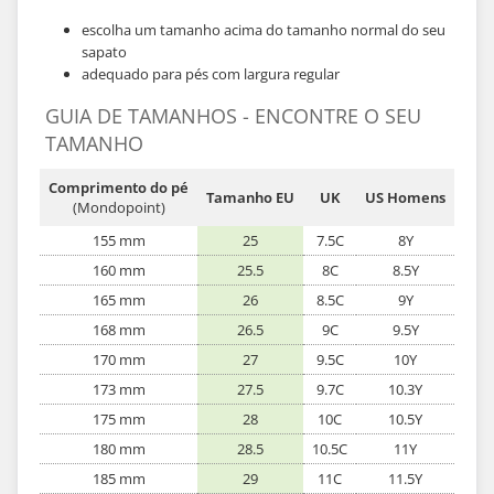
escolha um tamanho acima do tamanho normal do seu
sapato
adequado para pés com largura regular
GUIA DE TAMANHOS - ENCONTRE O SEU
TAMANHO
Comprimento do pé
Tamanho EU
UK
US Homens
(Mondopoint)
155 mm
25
7.5C
8Y
160 mm
25.5
8C
8.5Y
165 mm
26
8.5C
9Y
168 mm
26.5
9C
9.5Y
170 mm
27
9.5C
10Y
173 mm
27.5
9.7C
10.3Y
175 mm
28
10C
10.5Y
180 mm
28.5
10.5C
11Y
185 mm
29
11C
11.5Y