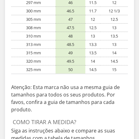
297 mm
46
11.5
12
300 mm
46.5
11.7
12 1/3
305 mm
47
12
12.5
308 mm
47.5
12.5
13
310 mm
48
13
13.5
313 mm
48.5
13.3
13
315 mm
49
13.5
14
320 mm
49.5
14
14.5
325 mm
50
14.5
15
Atenção: Esta marca não usa a mesma guia de
tamanhos para todos os seus produtos. Por
favos, confira a guia de tamanhos para cada
produto.
COMO TIRAR A MEDIDA?
Siga as instruções abaixo e compare as suas
medidas com a tabela de tamanhos