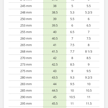
245 mm
38
5
5.5
248 mm
38.5
5.3
5 2/3
250 mm
39
5.5
6
253 mm
39.5
6
6.5
255 mm
40
6.5
7
260 mm
40.5
7
7.5
265 mm
41
7.5
8
268 mm
41.5
7.7
8 1/3
270 mm
42
8
8.5
273 mm
42.5
8.5
9
275 mm
43
9
9.5
280 mm
43.5
9.3
9 2/3
283 mm
44
9.5
10
285 mm
44.5
10
10.5
290 mm
45
10.5
11
295 mm
45.5
11
11.5