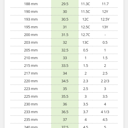
188 mm
29.5
11.3C
11.7
190 mm
30
11.5C
12Y
193 mm
30.5
12C
12.5Y
195 mm
31
12.5C
13Y
200 mm
31.5
12.7C
-
203 mm
32
13C
0.5
205 mm
32.5
0.5
1
210 mm
33
1
1.5
215 mm
33.5
1.5
2
217 mm
34
2
2.5
220 mm
34.5
2.3
2 2/3
223 mm
35
2.5
3
225 mm
35.5
3
3.5
230 mm
36
3.5
4
233 mm
36.5
3.7
4 1/3
235 mm
37
4
4.5
240 mm
37.5
4.5
5