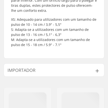
parte inferior. Com um orifício largo para o polegar e
tiras duplas, estes protectores de pulso oferecem-
lhe um conforto extra.
XS: Adequado para utilizadores com um tamanho de
pulso de 10 - 14 cm / 3,9" - 5,5"
S: Adapta-se a utilizadores com um tamanho de
pulso de 13 - 16 cm / 5,1" - 6,3"
M: Adapta-se a utilizadores com um tamanho de
pulso de 15 - 18 cm / 5.9" - 7.1"
IMPORTADOR
Nome:
Centrano ApS
Endereço:
Omega 6
Código Postal :
8382
Cidade:
Hinnerup