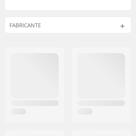
FABRICANTE
Nome:
Source Europe GmbH
Endereço:
Am Kuckhofer Feld 13A
Código Postal :
41470
Cidade:
Neuss
País:
Alemanha