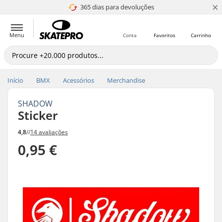
×
365 dias para devoluções
4.8 de 5
Menu
Conta
Favoritos
Carrinho
Início
BMX
Acessórios
Merchandise
SHADOW
Sticker
4,8
//
14 avaliações
0,95 €