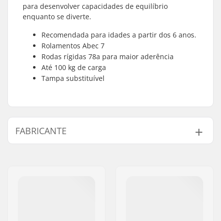
para desenvolver capacidades de equilíbrio
enquanto se diverte.
Recomendada para idades a partir dos 6 anos.
Rolamentos Abec 7
Rodas rígidas 78a para maior aderência
Até 100 kg de carga
Tampa substituível
FABRICANTE
Nome:
JustSupreme ApS
Endereço:
Ydervang 5
Código Postal :
4300
Cidade:
Holbæk
País:
Dinamarca