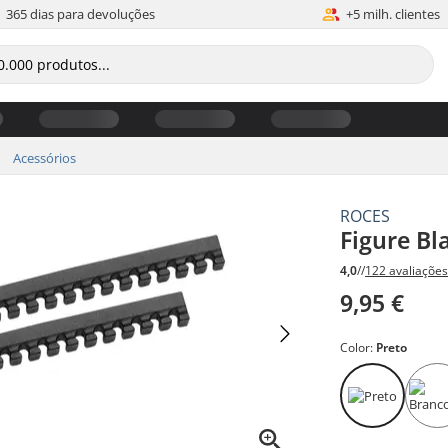
365 dias para devoluções
+5 milh. clientes
Acessórios
ROCES
Figure Bl
4,0
//
122 avaliaçõe
9,95 €
Color:
Preto