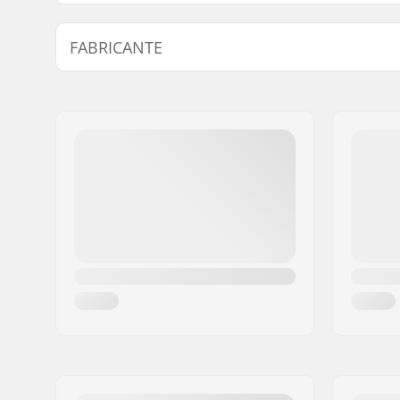
FABRICANTE
Nome:
Roces Sports s.r.l.
Endereço:
Via G. Ferraris, 36
Código Postal :
31044
Cidade:
Montebelluna
País:
Itália