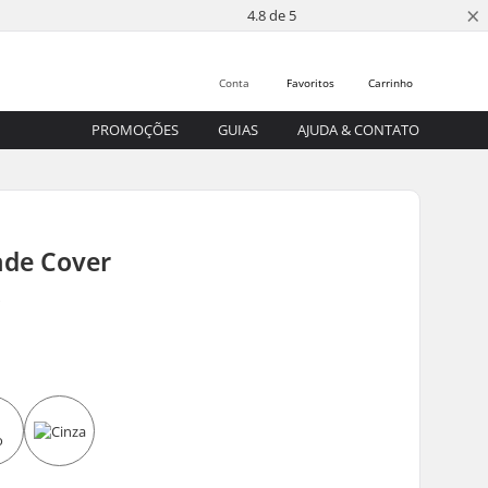
×
4.8 de 5
Conta
Favoritos
Carrinho
PROMOÇÕES
GUIAS
AJUDA & CONTATO
ade Cover
s