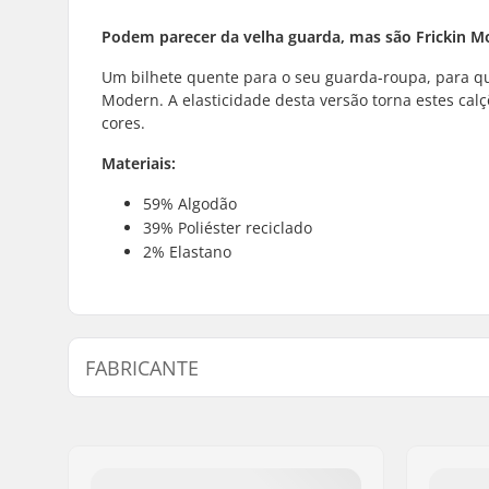
Podem parecer da velha guarda, mas são Frickin M
Um bilhete quente para o seu guarda-roupa, para qu
Modern. A elasticidade desta versão torna estes calç
cores.
Materiais:
59% Algodão
39% Poliéster reciclado
2% Elastano
FABRICANTE
Nome:
JA-Distribution ApS
Endereço:
Sejrs Alle 2, 8240 Risskov
Código Postal :
8240