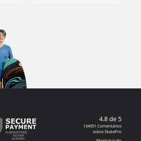
4.8 de 5
134951 Comentários
sobre SkatePro
Mostrar tudo