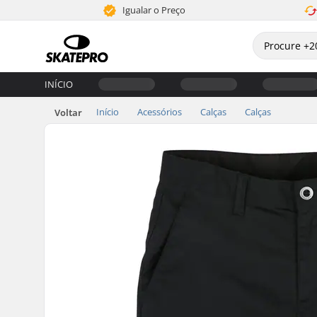
Igualar o Preço
INÍCIO
Início
Acessórios
Calças
Calças
Voltar