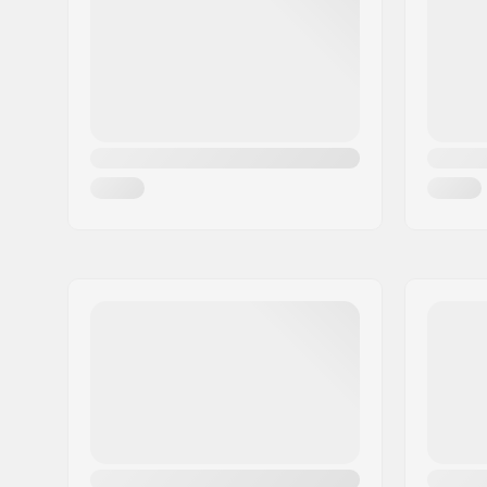
Cidade:
Risskov
País:
Dinamarca