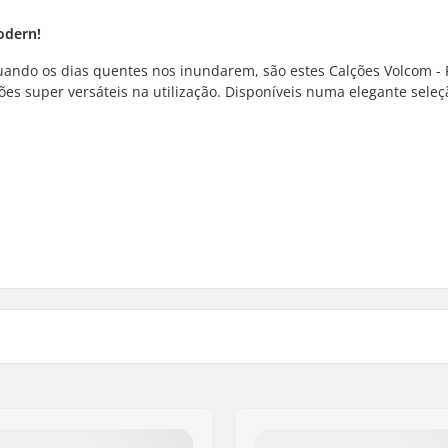
odern!
ando os dias quentes nos inundarem, são estes Calções Volcom - F
ões super versáteis na utilização. Disponíveis numa elegante seleç