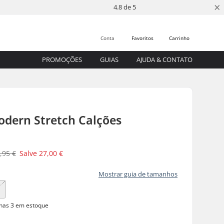
×
4.8 de 5
Conta
Favoritos
Carrinho
PROMOÇÕES
GUIAS
AJUDA & CONTATO
odern Stretch Calções
,95 €
Salve
27,00 €
Mostrar guia de tamanhos
9
as 3 em estoque