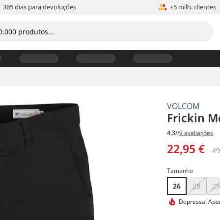
365 dias para devoluções
+5 milh. clientes
VOLCOM
Frickin M
4,3
//
9 avaliações
22,95 €
49
Tamanho
26
28
2
Depressa!
Apen