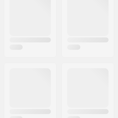
Largura do Deck:
10" (25.5cm)
Cidade:
Hinnerup
Diâmetro da roda:
51mm
País:
Dinamarca
Características do
Kicktail
Deck:
Largura da Roda:
51mm
Dureza da roda:
78A
Precisão do
ABEC-7
Rolamento:
Tipo de Truck:
Trucks de Surfskate
Risers:
3.2mm
Amortecimento:
90A, SHR
Grip tape:
Pre-gripped
Estilo de ride:
Cruise
, Carving