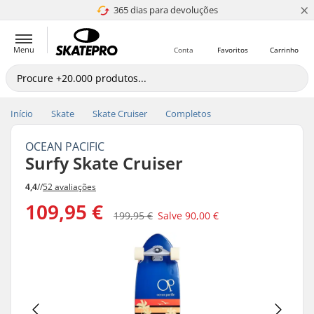
×
365 dias para devoluções
4.8 de 5
Menu
Conta
Favoritos
Carrinho
Início
Skate
Skate Cruiser
Completos
OCEAN PACIFIC
Surfy Skate Cruiser
4,4
//
52 avaliações
109,95 €
199,95 €
Salve
90,00 €