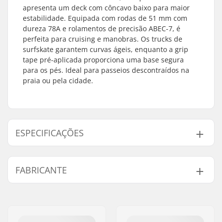
apresenta um deck com côncavo baixo para maior
estabilidade. Equipada com rodas de 51 mm com
dureza 78A e rolamentos de precisão ABEC-7, é
perfeita para cruising e manobras. Os trucks de
surfskate garantem curvas ágeis, enquanto a grip
tape pré-aplicada proporciona uma base segura
para os pés. Ideal para passeios descontraídos na
praia ou pela cidade.
ESPECIFICAÇÕES
Material do Deck:
Bordo Chinês, 7-
FABRICANTE
camadas
Comprimento do
32" (81.3cm)
Nome:
Centrano ApS
Deck:
Endereço:
Omega 6
Concavidade:
Raso
Código Postal :
8382