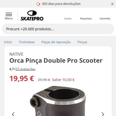
×
365 dias para devoluções
4.8 de 5
Menu
Conta
Favoritos
Carrinho
Início
Trotinetes
Peças de reposição
Pinças
NATIVE
Orca Pinça Double Pro Scooter
4,7
//
23 avaliações
19,95 €
29,95 €
Salve
10,00 €