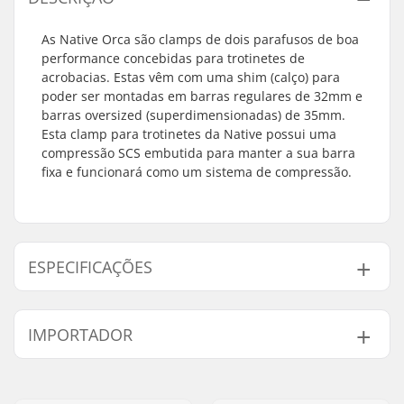
As Native Orca são clamps de dois parafusos de boa
performance concebidas para trotinetes de
acrobacias. Estas vêm com uma shim (calço) para
poder ser montadas em barras regulares de 32mm e
barras oversized (superdimensionadas) de 35mm.
Esta clamp para trotinetes da Native possui uma
compressão SCS embutida para manter a sua barra
fixa e funcionará como um sistema de compressão.
ESPECIFICAÇÕES
Diâmetro interno de
32mm (Regular),
IMPORTADOR
uma braçadeira:
35mm (Oversized)
Tamanho da Pinça:
Duplo
Nome:
Centrano ApS
Shim:
Incluído
Endereço:
Omega 6