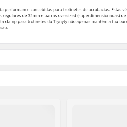
lta performance concebidas para trotinetes de acrobacias. Estas 
as regulares de 32mm e barras oversized (superdimensionadas) d
 clamp para trotinetes da Trynyty não apenas mantém a tua barra
são.
ular), 35mm (Oversized)
Material:
Parafuso de compressão:
Compression bolt diamete
Comprimento do parafus
compressão:
Comprimento do Shim: