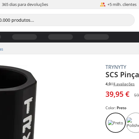
365 dias para devoluções
+5 milh. clientes
as
TRYNYTY
SCS Pinça
4,0
//
4 avaliações
39,95 €
59
Color:
Preto