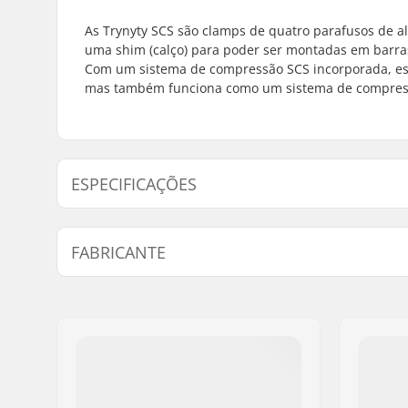
As Trynyty SCS são clamps de quatro parafusos de a
uma shim (calço) para poder ser montadas em barr
Com um sistema de compressão SCS incorporada, esta
mas também funciona como um sistema de compres
ESPECIFICAÇÕES
Diâmetro interno de uma
32mm (Reg
FABRICANTE
braçadeira:
Tamanho da Pinça:
Quad
Nome:
Centrano
Shim:
Incluído
Endereço:
Omega 6
Peso:
332g
Código Postal :
8382
Compressão incluído:
SCS
Cidade:
Hinnerup
País:
Dinamarca