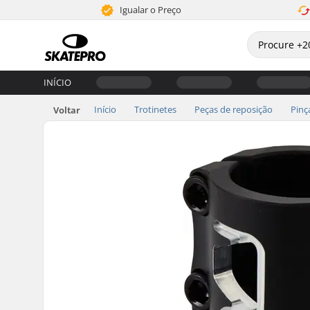
Igualar o Preço
INÍCIO
Início
Trotinetes
Peças de reposição
Pinç
Voltar