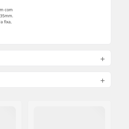
vêm com
e 35mm.
 fixa,
Alumínio 6000 Series
Incluído
r:
6mm
o de
35 mm
40mm