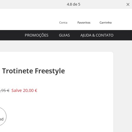
×
4.8 de 5
Conta
Favoritos
Carrinho
PROMOÇÕES
GUIAS
AJUDA & CONTATO
 Trotinete Freestyle
,95 €
Salve
20,00 €