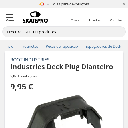
×
365 dias para devoluções
4.8 de 5
Menu
Conta
Favoritos
Carrinho
Início
Trotinetes
Peças de reposição
Espaçadores de Deck
ROOT INDUSTRIES
Industries Deck Plug Dianteiro
5,0
//
1 avaliações
9,95 €