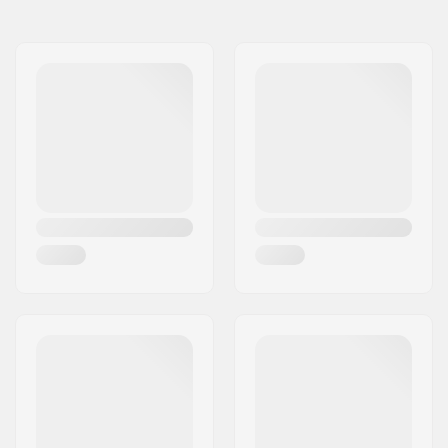
Nome:
Centrano ApS
Compatível com
Endereço:
Omega 6
Código Postal :
8382
Cidade:
Hinnerup
País:
Dinamarca