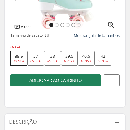
Vídeo
Tamanho de sapato (EU)
Mostrar guia de tamanhos
Outlet
35.5
37
38
39.5
40.5
42
65,95 €
65,95 €
65,95 €
65,95 €
65,95 €
65,95 €
ADICIONAR AO CARRINHO
DESCRIÇÃO