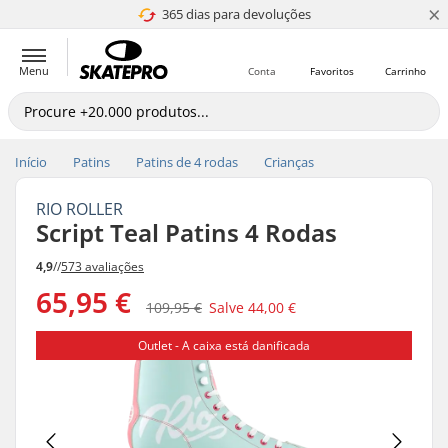
×
365 dias para devoluções
4.8 de 5
Menu
Conta
Favoritos
Carrinho
Início
Patins
Patins de 4 rodas
Crianças
RIO ROLLER
Script Teal Patins 4 Rodas
4,9
//
573 avaliações
65,95 €
109,95 €
Salve
44,00 €
Outlet - A caixa está danificada