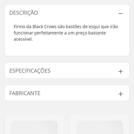
DESCRIÇÃO
Firmo da Black Crows são bastões de esqui que irão
funcionar perfeitamente a um preço bastante
acessível.
ESPECIFICAÇÕES
Apropriado para:
All Mountain
FABRICANTE
Gênero:
Homem, Mulher,
Unisex
Nome:
CAB 5-4 SAS
Endereço:
125 chemin des tissourds
Código Postal :
74400
Cidade:
Chamonix