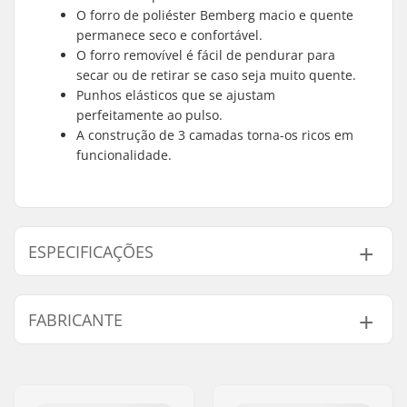
O forro de poliéster Bemberg macio e quente
permanece seco e confortável.
O forro removível é fácil de pendurar para
secar ou de retirar se caso seja muito quente.
Punhos elásticos que se ajustam
perfeitamente ao pulso.
A construção de 3 camadas torna-os ricos em
funcionalidade.
ESPECIFICAÇÕES
Formato:
3 dedos
FABRICANTE
Material da Palma:
Pele de cabra
Material exterior:
Polyamide
Nome:
HESTRA / Martin
Forro:
Micro Bemberg
Magnusson & Co AB
polyester, Removable
Endereço:
Äspåsvägen 5