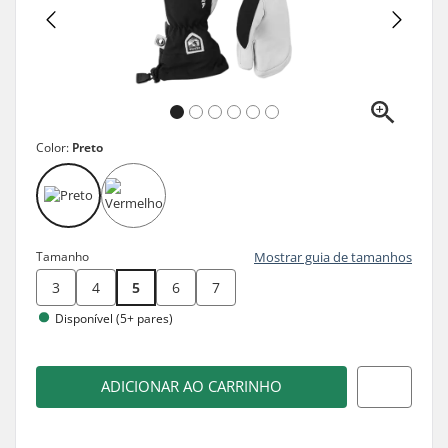
Color:
Preto
Tamanho
Mostrar guia de tamanhos
3
4
5
6
7
Disponível (5+ pares)
ADICIONAR AO CARRINHO