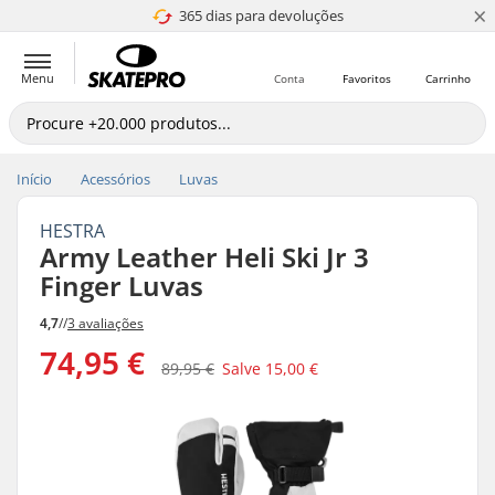
×
365 dias para devoluções
4.8 de 5
Menu
Conta
Favoritos
Carrinho
Início
Acessórios
Luvas
HESTRA
Army Leather Heli Ski Jr 3
Finger Luvas
4,7
//
3 avaliações
74,95 €
89,95 €
Salve
15,00 €