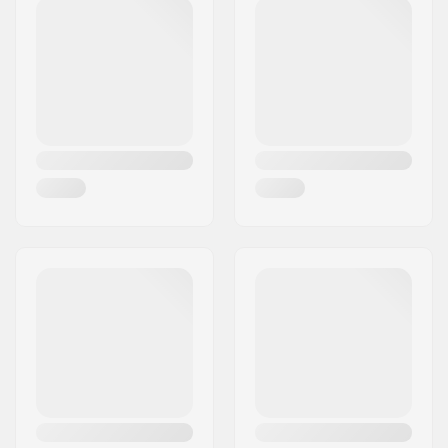
Funcionalidades
Eyelet, Snow lock
Código Postal :
33571
Extra:
Cidade:
Hestra
Fecho/manga:
Pulso elástico
País:
Suécia
Atividade:
Esqui alpino,
Snowboard
Membrana:
Específico da marca
Construção do tecido:
3 camadas
Isolamento:
Sim, Fiberfill
Gênero:
Junior