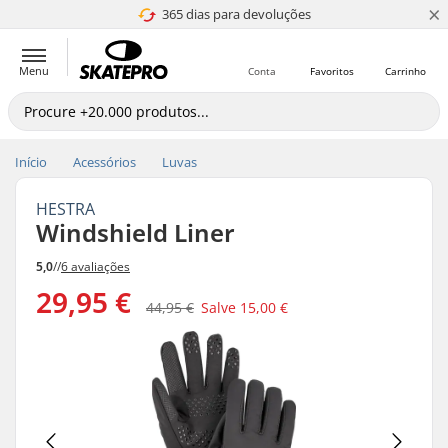
×
365 dias para devoluções
4.8 de 5
Menu
Conta
Favoritos
Carrinho
Início
Acessórios
Luvas
HESTRA
Windshield Liner
5,0
//
6 avaliações
29,95 €
44,95 €
Salve
15,00 €