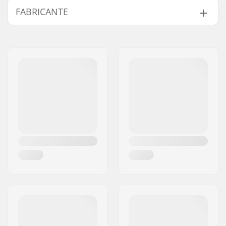
FABRICANTE
Forro:
Polyester
Funcionalidades
Lavável na máquina
Nome:
HESTRA / Martin
Extra:
Magnusson & Co AB
Funcionalidades
Touch screen friendly
Endereço:
Äspåsvägen 5
avançadas:
Código Postal :
33571
Atividade:
Esqui alpino, Esqui
Cidade:
Hestra
de fundo,
País:
Suécia
Snowboard, Roller
Skiing
Construção do tecido:
1 camada
Isolamento:
Não
Gênero:
Homem