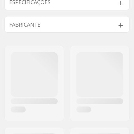
ESPECIFICAÇÕES
Certificado do Colete:
Aprovação CE - 100N
FABRICANTE
Nome:
B-sport A/S
Endereço:
Golfvej 10
Código Postal :
7400
Cidade:
Herning
País:
Dinamarca