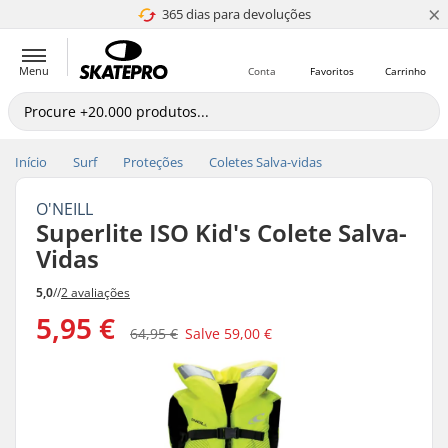
×
365 dias para devoluções
4.8 de 5
Menu
Conta
Favoritos
Carrinho
Início
Surf
Proteções
Coletes Salva-vidas
O'NEILL
Superlite ISO Kid's Colete Salva-
Vidas
5,0
//
2 avaliações
5,95 €
64,95 €
Salve
59,00 €