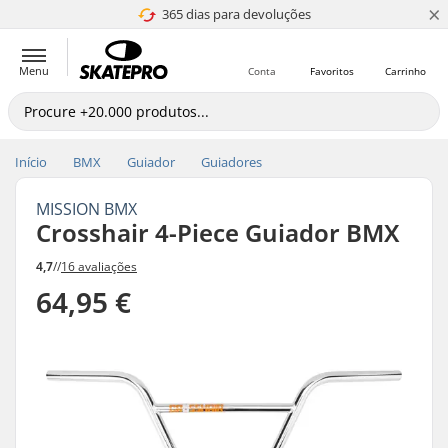
×
365 dias para devoluções
4.8 de 5
Menu
Conta
Favoritos
Carrinho
Início
BMX
Guiador
Guiadores
MISSION BMX
Crosshair 4-Piece Guiador BMX
4,7
//
16 avaliações
64,95 €