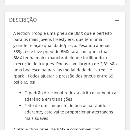
DESCRIÇÃO
A Fiction Troop é uma pneu de BMX que é perfeito
para os mais jovens freestylers, que tem uma
grande relação qualidade/preço. Pesando apenas
589g, este leve pneu de BMX fará com que a tua
BMX tenha maior manobrabilidade facilitando a
execução de truques. Pneus com largura de 2,3'', são
uma boa escolha para as modalidade de "street" e
"park". Podes ajustar a pressão dos pneus entre 55
psi e 65 psi.
O padrão direcional reduz a atrito e aumenta a
aderência em transições
Feito de um composto de borracha rápido e
aderente, este vai te proporcionar aterragens
mais suaves
Nota
: Fiction pneu de BMX é compativel com