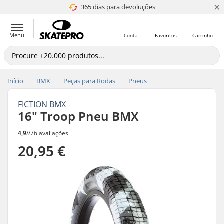
×
365 dias para devoluções
4.8 de 5
Menu
Conta
Favoritos
Carrinho
Início
BMX
Peças para Rodas
Pneus
FICTION BMX
16" Troop Pneu BMX
4,9
//
76 avaliações
20,95 €