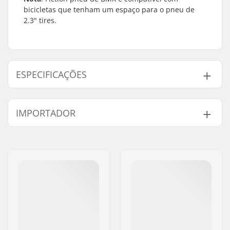
bicicletas que tenham um espaço para o pneu de
2.3" tires.
ESPECIFICAÇÕES
BMX Disciplina:
Freestyle BMX
IMPORTADOR
Ratro do pneu:
Rastro Direcional
Composto do pneu:
Composto de
Nome:
Centrano ApS
borracha
Endereço:
Omega 6
Diâmetro da roda:
16"
Código Postal :
8382
Largura do pneu:
2.3"
Cidade:
Hinnerup
Dobrável:
Não Dobrávél
País:
Dinamarca
Pressão do pneu:
65psi
Peso:
589g
Itens por conjunto:
1