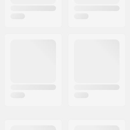
Pneu sem câmara de
No
ar: