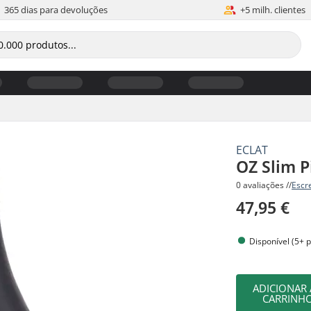
365 dias para devoluções
+5 milh. clientes
ECLAT
OZ Slim P
0 avaliações //
Escr
47,95 €
Disponível (5+ 
ADICIONAR
CARRINH