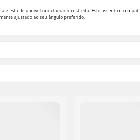
a e está disponível num tamanho estreito. Este assento é compat
lmente ajustado ao seu ângulo preferido.
tica
Estofamento do selim:
Peso: