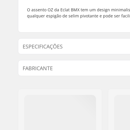
O assento OZ da Eclat BMX tem um design minimalist
qualquer espigão de selim pivotante e pode ser faci
ESPECIFICAÇÕES
Cobertura superior:
Pele sinté
FABRICANTE
Selins:
Pivotal
Nome:
We Make Things GmbH
Endereço:
RICHARD-BYRD-STR. 12
Código Postal :
50829
Cidade:
Köln
País:
Alemanha