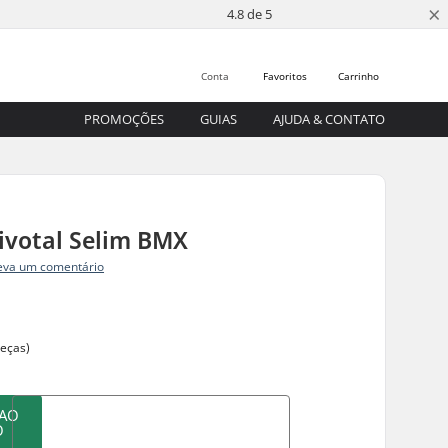
×
4.8 de 5
Conta
Favoritos
Carrinho
PROMOÇÕES
GUIAS
AJUDA & CONTATO
ivotal Selim BMX
eva um comentário
peças)
 AO
O