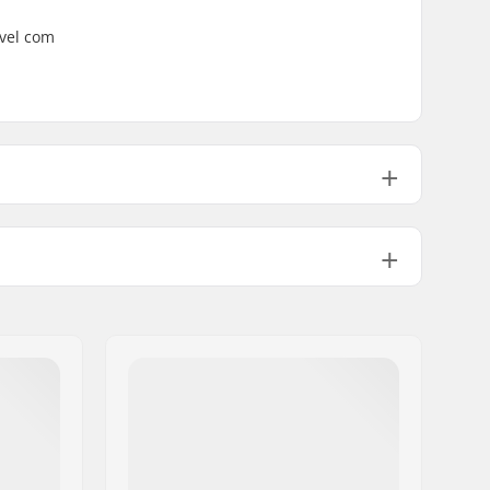
ível com
Slim
301g