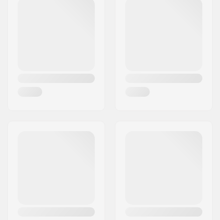
Código Postal :
8382
Cidade:
Hinnerup
País:
Dinamarca