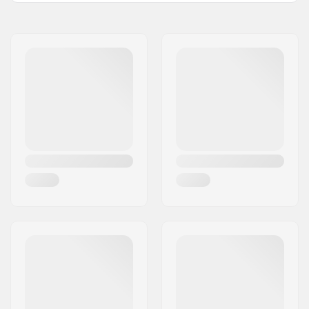
Nome:
We Make Things GmbH
Endereço:
RICHARD-BYRD-STR. 12
Código Postal :
50829
Cidade:
Köln
País:
Alemanha