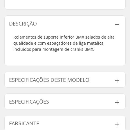
DESCRIÇÃO
Rolamentos de suporte inferior BMX selados de alta
qualidade e com espaçadores de liga metálica
incluídos para montagem de cranks BMX.
ESPECIFICAÇÕES DESTE MODELO
Modelo
Diâmetro do Eixo Pedaleiro
ESPECIFICAÇÕES
19mm
19mm
22mm
22mm
Eixo pedaleiro:
Mid
, Selado
FABRICANTE
Peso:
235g