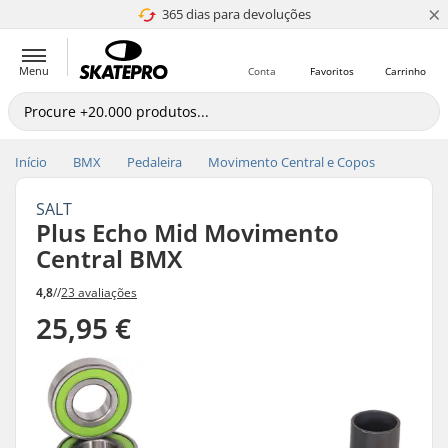
×
365 dias para devoluções
4.8 de 5
Menu
Conta
Favoritos
Carrinho
Início
BMX
Pedaleira
Movimento Central e Copos
SALT
Plus Echo Mid Movimento
Central BMX
4,8
//
23 avaliações
25,95 €