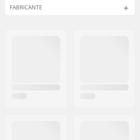
FABRICANTE
Botas compatíveis:
NNN, Prolink (NNN),
Turnamic (NNN)
Nome:
Atomic Austria GmbH
Flex:
85
Endereço:
Lackengasse 301
Peso - por par:
210g
Código Postal :
5541
Pratos de Montagem
No Plate Needed
Cidade:
Altenmarkt
para Estas Fixações:
País:
Áustria