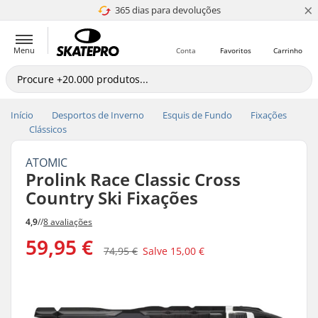
×
365 dias para devoluções
4.8 de 5
Menu
Conta
Favoritos
Carrinho
Início
Desportos de Inverno
Esquis de Fundo
Fixações
Clássicos
ATOMIC
Prolink Race Classic Cross
Country Ski Fixações
4,9
//
8 avaliações
59,95 €
74,95 €
Salve
15,00 €