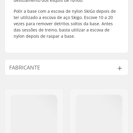
deslizamento dos esquis de fundo.
Polir a base com a escova de nylon SkiGo depois de
ter utilizado a escova de aço Skigo. Escove 10 a 20
vezes para remover detritos soltos da base. Antes
das sessões de treino, basta utilizar a escova de
nylon depois de raspar a base.
FABRICANTE
Nome:
SkiGO AB
Endereço:
Fasadvägen 9
Código Postal :
98141
Cidade:
Kiruna
País:
Suécia