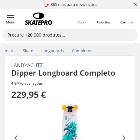
×
365 dias para devoluções
4.8 de 5
Menu
Conta
Favoritos
Carrinho
Início
Skate
Longboards
Completos
LANDYACHTZ
Dipper Longboard Completo
4,9
//
16 avaliações
229,95 €