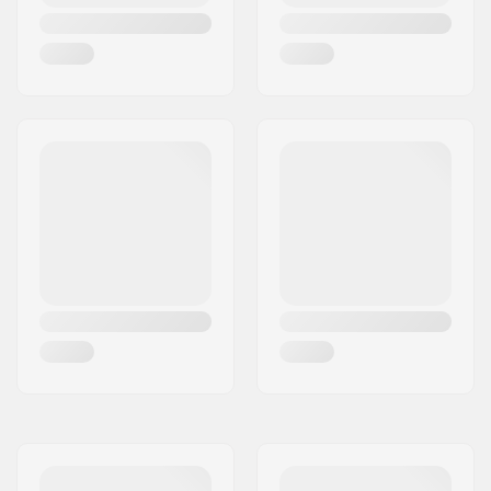
Suspensão padrão
Largura do gancho:
108mm (4.25")
Largura do eixo:
6.9"
Amortecimento:
88A
Diâmetro da roda:
63mm
Largura da Roda:
53mm
Dureza da roda:
78A
Material da Roda:
PU fundido, SHR
Precisão do
ABEC-7
Rolamento:
Concavidade:
Medio
Nível de Experiencia:
Iniciante
,
Intermédio
Estilo de ride:
Freeride,
Cruise