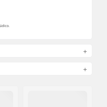
.
údico.
ABEC-7
Cores Fixas
Medio
Kingpin Padrão, Suspensão padrão
127mm (5")
Not Specified
Pre-gripped