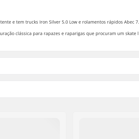
istente e tem trucks Iron Silver 5.0 Low e rolamentos rápidos Abec 7
ração clássica para rapazes e raparigas que procuram um skate l
cm)
Precisão do Rolamento:
3cm)
Cores do deck:
-camadas
Concavidade:
ON SL
rio
Tipo de Truck:
zirin, Gaina Plot E
upla
Largura do gancho:
Amortecimento:
Grip tape: