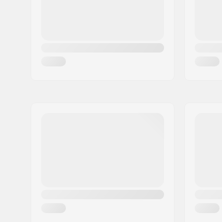
Material da Roda:
PU fundid