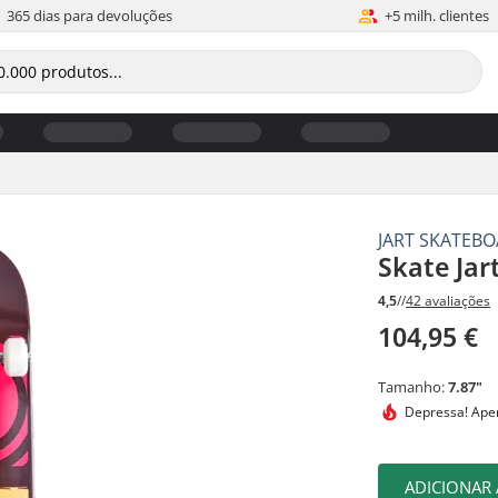
365 dias para devoluções
+5 milh. clientes
JART SKATEB
Skate Jar
4,5
//
42 avaliações
104,95 €
Tamanho:
7.87"
Depressa!
Apen
ADICIONAR