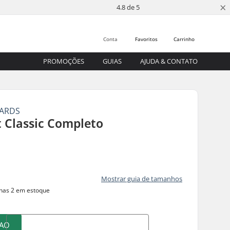
×
4.8 de 5
Conta
Favoritos
Carrinho
PROMOÇÕES
GUIAS
AJUDA & CONTATO
OARDS
t Classic Completo
Mostrar guia de tamanhos
as 2 em estoque
 AO