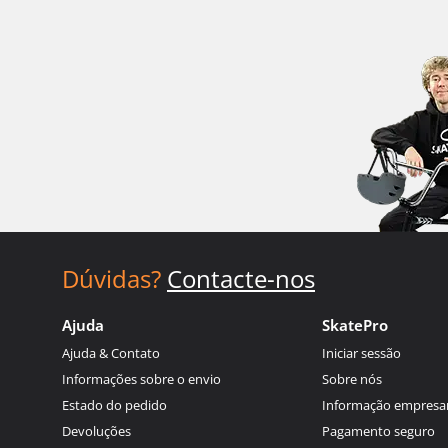
Dúvidas?
Contacte-nos
Ajuda
SkatePro
Ajuda & Contato
Iniciar sessão
Informações sobre o envio
Sobre nós
Estado do pedido
Informação empresar
Devoluções
Pagamento seguro