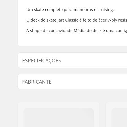
Um skate completo para manobras e
cruising
.
O deck do skate Jart Classic é feito de ácer 7-ply res
A
shape
de concavidade Média do deck é uma configu
ESPECIFICAÇÕES
Largura do Deck:
7.87" (20
FABRICANTE
Comprimento da tábua:
31.6" (80.
Material do Deck:
Bordo, 7
Nome:
HLC SB DISTRIBUTI
Materiais Adicionais:
Colado a f
Endereço:
Industrial state Lint
Características do Deck:
Kicktail d
Código Postal :
P.C 20180 Oiarzun
Diâmetro da Roda:
50mm
Cidade:
OIARTZUN
Dureza da roda:
100A
País:
Espanha