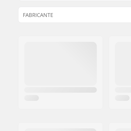
Largura do Deck:
8" (20.3cm
FABRICANTE
Comprimento da tábua:
31.6" (80.
Distância entre eixos:
14" (35.6
Nome:
Emporium A/S
Material do Deck:
Bétula, 7
Endereço:
Rolighedsvej 20, 1
Materiais Adicionais:
Cola rígi
Código Postal :
1958
Características do Deck:
Kicktail d
Cidade:
Copenhagen
Diâmetro da Roda:
52mm
País:
Dinamarca
Dureza da roda:
100A