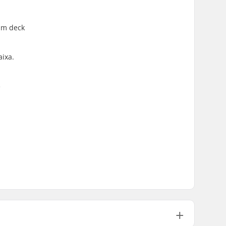
um deck
aixa.
é