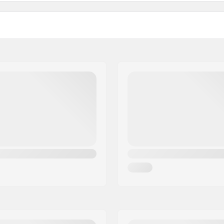
)
Material da Roda:
3cm)
Precisão do Rolamento:
cm)
Concavidade:
-camadas
Tipo de Truck:
958 Frederiksberg C
da americana
Amortecimento:
upla
Grip tape:
Peso máximo do usuário: