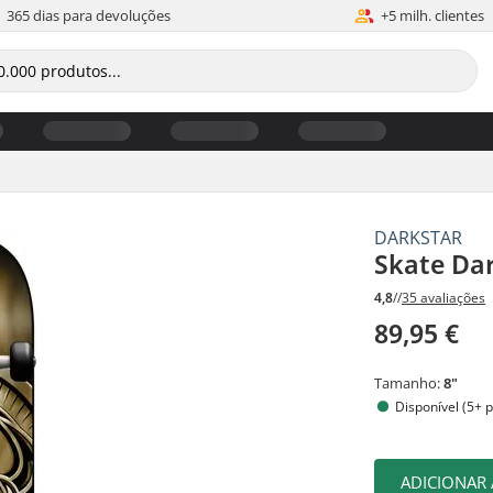
365 dias para devoluções
+5 milh. clientes
DARKSTAR
Skate Da
4,8
//
35 avaliações
89,95 €
Tamanho:
8"
Disponível (5+ 
ADICIONAR