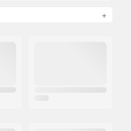
PU fundido
ABEC-7
Medio
Kingpin Padrão, Suspensão padrão
95A
Pre-gripped
90 kg