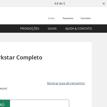
×
4.8 de 5
Conta
Favoritos
Carrinho
PROMOÇÕES
GUIAS
AJUDA & CONTATO
rkstar Completo
Mostrar guia de tamanhos
peças)
 AO