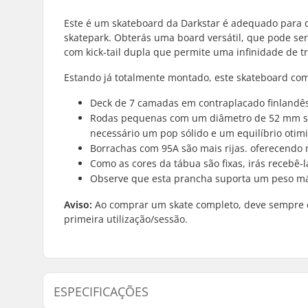
Este é um skateboard da Darkstar é adequado para q
skatepark. Obterás uma board versátil, que pode se
com kick-tail dupla que permite uma infinidade de 
Estando já totalmente montado, este skateboard com
Deck de 7 camadas em contraplacado finlandês (
Rodas pequenas com um diâmetro de 52 mm são 
necessário um pop sólido e um equilíbrio otim
Borrachas com 95A são mais rijas. oferecendo 
Como as cores da tábua são fixas, irás recebê-
Observe que esta prancha suporta um peso m
Aviso:
Ao comprar um skate completo, deve sempre ce
primeira utilização/sessão.
ESPECIFICAÇÕES