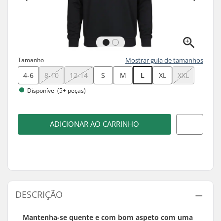
Tamanho
Mostrar guia de tamanhos
4-6
8-10
12-14
S
M
L
XL
XXL
Disponível (5+ peças)
ADICIONAR AO CARRINHO
DESCRIÇÃO
Mantenha-se quente e com bom aspeto com uma