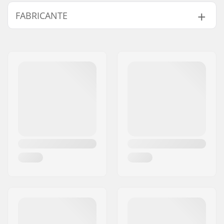
Sexo:
Men
,
Unisex
FABRICANTE
Pescoço:
Crew Neck
Design:
Front Graphic
Nome:
Centrano ApS
Material:
Cotton Blend
Endereço:
Omega 6
Tipo:
Sweatshirt
Código Postal :
8382
Cidade:
Hinnerup
País:
Dinamarca