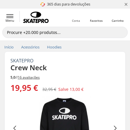
×
365 dias para devoluções
4.8 de 5
Menu
Conta
Favoritos
Carrinho
Início
Acessórios
Hoodies
SKATEPRO
Crew Neck
5,0
//
16 avaliações
19,95 €
32,95 €
Salve
13,00 €