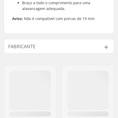
Braço a todo o comprimento para uma
alavancagem adequada.
Aviso:
Não é compatível com porcas de 19 mm
FABRICANTE
Nome:
Sunshine Distribution ApS
Endereço:
Naverland 8
Código Postal :
2600
Cidade:
Glostrup
País:
Dinamarca