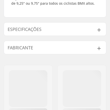
de 9,25" ou 9,75" para todos os ciclistas BMX altos.
ESPECIFICAÇÕES
Tubing:
Butted, Heat-treated
FABRICANTE
Altura da barra:
9.25" (23.5cm)
Largura da barra:
29.25" (74.3cm)
Nome:
Sport Import GmbH
Diâmetro do Avanço:
22.2mm
Endereço:
Industriestr. 39
Design do Guiador:
Two-piece
Código Postal :
26188
Material da barra:
Aço Chromoly 4130
Cidade:
Edewecht
Peso:
768g
País:
Alemanha
Upsweep:
2°
Varredura:
12°
Bar-end compatível
Aço
com: