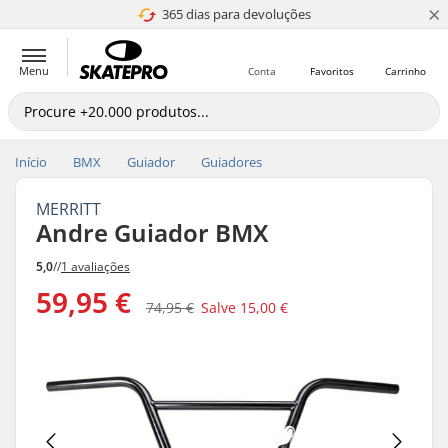
×
365 dias para devoluções
4.8 de 5
Menu
Conta
Favoritos
Carrinho
Início
BMX
Guiador
Guiadores
MERRITT
Andre Guiador BMX
5,0
//
1 avaliações
59,95 €
74,95 €
Salve
15,00 €